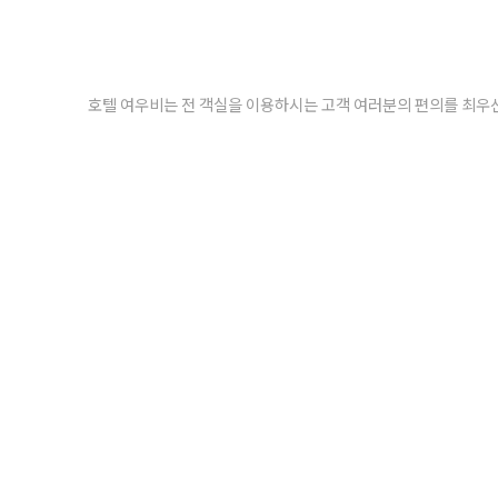
호텔 여우비는 전 객실을 이용하시는 고객 여러분의 편의를 최우