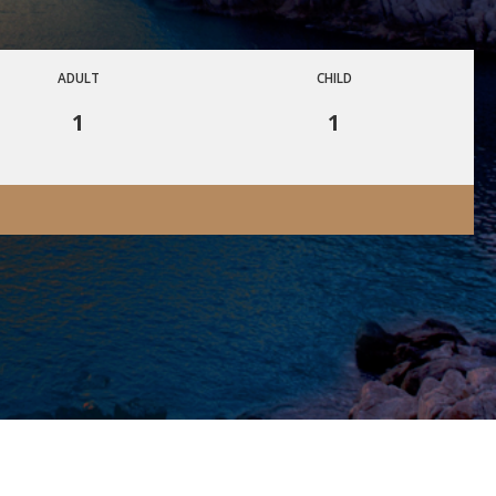
ADULT
CHILD
1
1