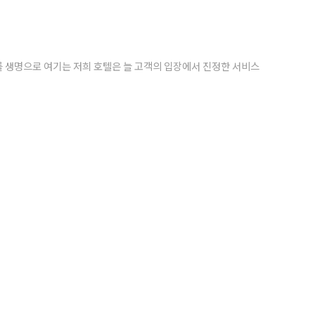
 생명으로 여기는 저희 호텔은 늘 고객의 입장에서 진정한 서비스